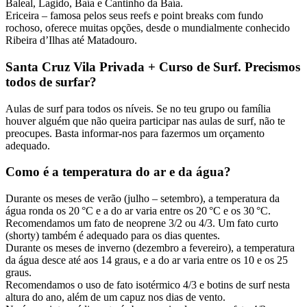
Baleal, Lagido, Baía e Cantinho da Baía.
Ericeira – famosa pelos seus reefs e point breaks com fundo
rochoso, oferece muitas opções, desde o mundialmente conhecido
Ribeira d’Ilhas até Matadouro.
Santa Cruz Vila Privada + Curso de Surf. Precismos
todos de surfar?
Aulas de surf para todos os níveis. Se no teu grupo ou família
houver alguém que não queira participar nas aulas de surf, não te
preocupes. Basta informar-nos para fazermos um orçamento
adequado.
Como é a temperatura do ar e da água?
Durante os meses de verão (julho – setembro), a temperatura da
água ronda os 20 °C e a do ar varia entre os 20 °C e os 30 °C.
Recomendamos um fato de neoprene 3/2 ou 4/3. Um fato curto
(shorty) também é adequado para os dias quentes.
Durante os meses de inverno (dezembro a fevereiro), a temperatura
da água desce até aos 14 graus, e a do ar varia entre os 10 e os 25
graus.
Recomendamos o uso de fato isotérmico 4/3 e botins de surf nesta
altura do ano, além de um capuz nos dias de vento.